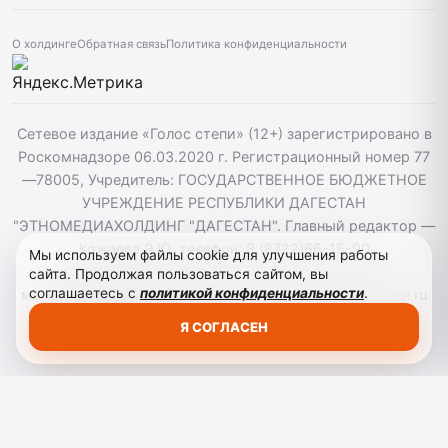
О холдинге
Обратная связь
Политика конфиденциальности
Сетевое издание «Голос степи» (12+) зарегистрировано в
Роскомнадзоре 06.03.2020 г. Регистрационный номер 77
—78005, Учредитель: ГОСУДАРСТВЕННОЕ БЮДЖЕТНОЕ
УЧРЕЖДЕНИЕ РЕСПУБЛИКИ ДАГЕСТАН
"ЭТНОМЕДИАХОЛДИНГ "ДАГЕСТАН". Главный редактор —
Кожаева Э.Ю. телефон: 8 (8722)66-15-90
Мы используем файлы cookie для улучшения работы
golosstepi@etnomediadag.ru При использовании
сайта. Продолжая пользоваться сайтом, вы
соглашаетесь с
политикой конфиденциальности
.
материалов сайта активная гиперссылка на golosstepi.ru
обязательна. Редакция не несёт ответственности за
Я СОГЛАСЕН
мнения, высказанные в комментариях читателей.