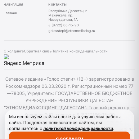
НАВИГАЦИЯ
КОНТАКТЫ
Республика Дагестан, г.
Главная
Махачкала, пр.
Насрутдинова, 1А
8 (8722) 66-15-90
golosstepi@etnomediadag.ru
О холдинге
Обратная связь
Политика конфиденциальности
Сетевое издание «Голос степи» (12+) зарегистрировано в
Роскомнадзоре 06.03.2020 г. Регистрационный номер 77
—78005, Учредитель: ГОСУДАРСТВЕННОЕ БЮДЖЕТНОЕ
УЧРЕЖДЕНИЕ РЕСПУБЛИКИ ДАГЕСТАН
"ЭТНОМЕДИАХОЛДИНГ "ДАГЕСТАН". Главный редактор —
Кожаева Э.Ю. телефон: 8 (8722)66-15-90
Мы используем файлы cookie для улучшения работы
golosstepi@etnomediadag.ru При использовании
сайта. Продолжая пользоваться сайтом, вы
соглашаетесь с
политикой конфиденциальности
.
материалов сайта активная гиперссылка на golosstepi.ru
обязательна. Редакция не несёт ответственности за
Я СОГЛАСЕН