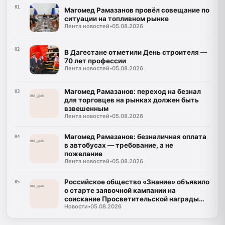
01
Магомед Рамазанов провёл совещание по
ситуации на топливном рынке
Лента новостей
•
05.08.2026
02
В Дагестане отметили День строителя —
70 лет профессии
Лента новостей
•
05.08.2026
Магомед Рамазанов: переход на безнал
03
для торговцев на рынках должен быть
взвешенным
Лента новостей
•
05.08.2026
Магомед Рамазанов: безналичная оплата
04
в автобусах — требование, а не
пожелание
Лента новостей
•
05.08.2026
Российское общество «Знание» объявило
05
о старте заявочной кампании на
соискание Просветительской награды
Новости
•
05.08.2026
«Знание. Премия-2026».