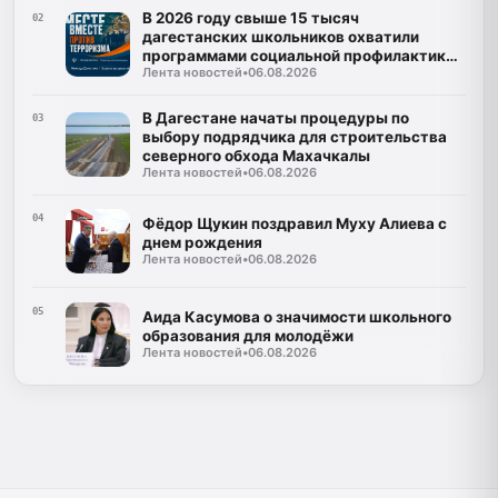
В 2026 году свыше 15 тысяч
02
дагестанских школьников охватили
программами социальной профилактики
Лента новостей
•
06.08.2026
в 2026 году
В Дагестане начаты процедуры по
03
выбору подрядчика для строительства
северного обхода Махачкалы
Лента новостей
•
06.08.2026
04
Фёдор Щукин поздравил Муху Алиева с
днем рождения
Лента новостей
•
06.08.2026
05
Аида Касумова о значимости школьного
образования для молодёжи
Лента новостей
•
06.08.2026