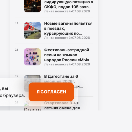
лидирующую позицию в
СКФО, подав 105 заявок
Лента новостей
•
07.08.2026
на награду
"Знание.Премия-2026"
Новые вагоны появятся
13
в поездах,
курсирующих по
Лента новостей
•
07.08.2026
маршруту Дербент-
Москва
Фестиваль эстрадной
14
песни на языках
народов России «МЫ»
Лента новостей
•
07.08.2026
состоится в Дагестане
В Дагестане за 6
15
месяцев 2026г.
Центром помощи
, вы
07.08.2026
Я СОГЛАСЕН
участникам СВО
х браузера.
обработано около 1000
обращений
Стартовала 3-ья
16
летняя смена для
дагестанских
Лента новостей
•
07.08.2026
школьников в Северной
столице
В Избербаше усилены
17