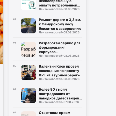
несвоевременную
оплату потребленной
Лента новостей
•
08.08.2026
электроэнергии не
будут начисляться до
15 сентября 2026 года
Ремонт дороги в 3,3 км.
03
к Самурскому лесу
близится к завершению
Лента новостей
•
08.08.2026
Разработан сервис для
04
формирования
корпусов
Лента новостей
•
08.08.2026
национальных языков
народов Дагестана
Валентин Клок провел
05
совещание по проекту
КРТ «Лазурный берег»
Лента новостей
•
08.08.2026
Более 80 тысяч
06
пострадавших от
паводков дагестанцев
Лента новостей
•
07.08.2026
получили выплаты
Стартовал прием
07