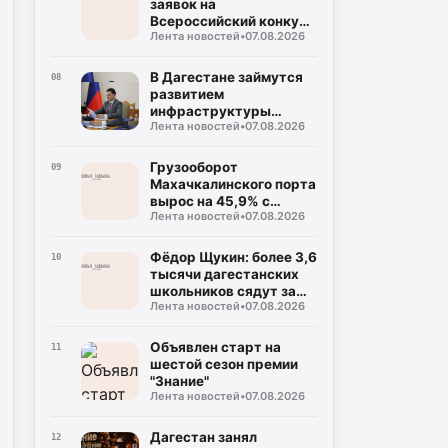
заявок на
Всероссийский конкурс
Лента новостей
•
07.08.2026
«Столица детского
туризма – 2027»
В Дагестане займутся
08
развитием
инфраструктуры
Лента новостей
•
07.08.2026
Каспийской флотилии
Грузооборот
09
Махачкалинского порта
вырос на 45,9% с
Лента новостей
•
07.08.2026
начала года
Фёдор Щукин: более 3,6
10
тысячи дагестанских
школьников сядут за
Лента новостей
•
07.08.2026
парты новых школ уже
в этом учебном году
Объявлен старт на
11
шестой сезон премии
"Знание"
Лента новостей
•
07.08.2026
Дагестан занял
12