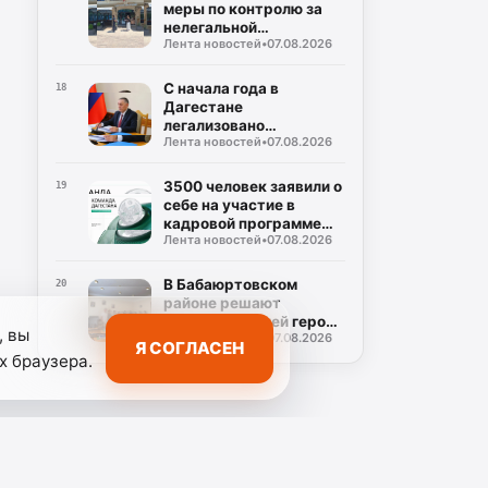
меры по контролю за
нелегальной
Лента новостей
•
07.08.2026
занятостью населения
С начала года в
18
Дагестане
легализовано
Лента новостей
•
07.08.2026
трудоустройство
свыше 27 тысяч
граждан
3500 человек заявили о
19
себе на участие в
кадровой программе
Лента новостей
•
07.08.2026
«Команда Дагестана»
В Бабаюртовском
20
районе решают
проблемы семей героев
, вы
Лента новостей
•
07.08.2026
СВО
Я СОГЛАСЕН
х браузера.