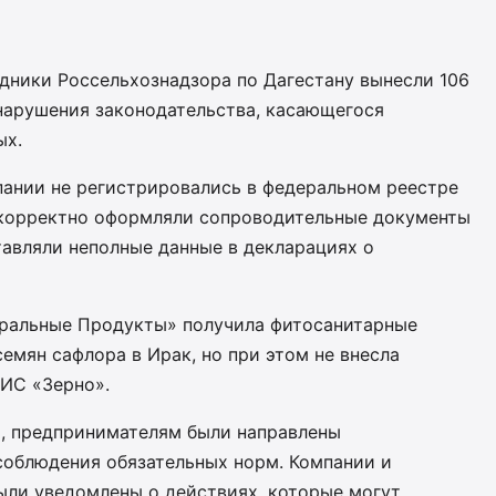
удники Россельхознадзора по Дагестану вынесли 106
нарушения законодательства, касающегося
ых.
пании не регистрировались в федеральном реестре
екорректно оформляли сопроводительные документы
тавляли неполные данные в декларациях о
уральные Продукты» получила фитосанитарные
емян сафлора в Ирак, но при этом не внесла
ИС «Зерно».
, предпринимателям были направлены
облюдения обязательных норм. Компании и
ли уведомлены о действиях, которые могут