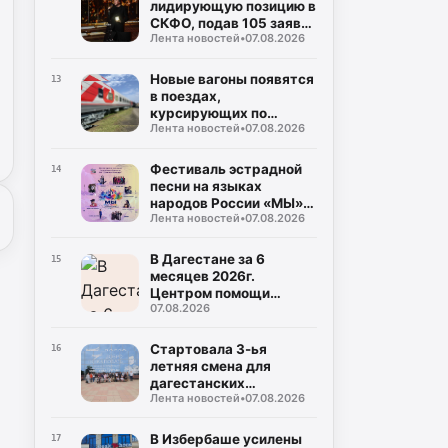
лидирующую позицию в
СКФО, подав 105 заявок
Лента новостей
•
07.08.2026
на награду
"Знание.Премия-2026"
Новые вагоны появятся
13
в поездах,
курсирующих по
Лента новостей
•
07.08.2026
маршруту Дербент-
Москва
Фестиваль эстрадной
14
песни на языках
народов России «МЫ»
Лента новостей
•
07.08.2026
состоится в Дагестане
В Дагестане за 6
15
месяцев 2026г.
Центром помощи
07.08.2026
участникам СВО
обработано около 1000
обращений
Стартовала 3-ья
16
летняя смена для
дагестанских
Лента новостей
•
07.08.2026
школьников в Северной
столице
В Избербаше усилены
17