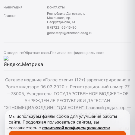
НАВИГАЦИЯ
КОНТАКТЫ
Республика Дагестан, г.
Главная
Махачкала, пр.
Насрутдинова, 1А
8 (8722) 66-15-90
golosstepi@etnomediadag.ru
О холдинге
Обратная связь
Политика конфиденциальности
Сетевое издание «Голос степи» (12+) зарегистрировано в
Роскомнадзоре 06.03.2020 г. Регистрационный номер 77
—78005, Учредитель: ГОСУДАРСТВЕННОЕ БЮДЖЕТНОЕ
УЧРЕЖДЕНИЕ РЕСПУБЛИКИ ДАГЕСТАН
"ЭТНОМЕДИАХОЛДИНГ "ДАГЕСТАН". Главный редактор —
Кожаева Э.Ю. телефон: 8 (8722)66-15-90
Мы используем файлы cookie для улучшения работы
golosstepi@etnomediadag.ru При использовании
сайта. Продолжая пользоваться сайтом, вы
соглашаетесь с
политикой конфиденциальности
.
материалов сайта активная гиперссылка на golosstepi.ru