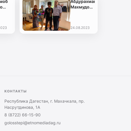
моб
Абдурахман
до
Махмудов
флаг
вручил
и» ко
Ибрагим-
флага
Паше
2023
24.08.2023
ии
Садыкову
л в
памятную
ийске
медаль к
80-летию
Победы в
Курской
битве
КОНТАКТЫ
Республика Дагестан, г. Махачкала, пр.
Насрутдинова, 1А
8 (8722) 66-15-90
golosstepi@etnomediadag.ru