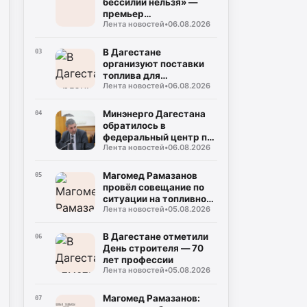
бессилии нельзя» —
премьер
Лента новостей
•
06.08.2026
раскритиковал работу
УФАС по ценам на
топливо
В Дагестане
03
организуют поставки
топлива для
Лента новостей
•
06.08.2026
сельхозпроизводителей
Минэнерго Дагестана
04
обратилось в
федеральный центр по
Лента новостей
•
06.08.2026
вопросу отгрузок
оплаченного топлива
Магомед Рамазанов
05
провёл совещание по
ситуации на топливном
Лента новостей
•
05.08.2026
рынке
В Дагестане отметили
06
День строителя — 70
лет профессии
Лента новостей
•
05.08.2026
Магомед Рамазанов:
07