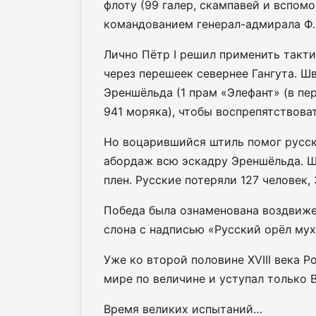
флоту (99 галер, скампавей и вспомо
командованием генерал-адмирала Ф.
Лично Пётр I решил применить такти
через перешеек севернее Гангута. 
Эреншёльда (1 прам «Элефант» (в пер
941 моряка), чтобы воспрепятствова
Но воцарившийся штиль помог русск
абордаж всю эскадру Эреншёльда. Шв
плен. Русские потеряли 127 человек,
Победа была ознаменована воздвиже
слона с надписью «Русский орёл мух
Уже ко второй половине XVIII века 
мире по величине и уступал только 
Время великих испытаний…