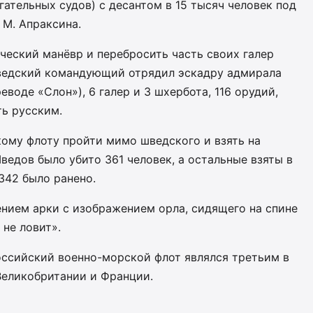
гательных судов) с десантом в 15 тысяч человек под
 М. Апраксина.
ческий манёвр и перебросить часть своих галер
Шведский командующий отрядил эскадру адмирала
еводе «Слон»), 6 галер и 3 шхербота, 116 орудий,
ть русским.
ому флоту пройти мимо шведского и взять на
едов было убито 361 человек, а остальные взяты в
 342 было ранено.
нием арки с изображением орла, сидящего на спине
 не ловит».
Российский военно-морской флот являлся третьим в
Великобритании и Франции.