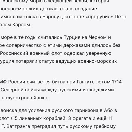
к Азовскому морю.Следующей вехой, которая
военно-морских держав, стало создание
символом «окна в Европу», которое «прорубил» Петр
олем Карлом.
море в те годы считались Турция на Черном и
ое соперничество с этими державами длилось без
ек.Российский военный флот одержал уверенную
 Турция потеряли статус ведущих военно-морских
Ф России считается битва при Гангуте летом 1714
я Северной войны между русскими и шведскими
 полуострова Ханко.
войска для усиления русского гарнизона в Або в
от (15 линейных кораблей, 3 фрегата и ещё 11
Г. Ваттранга преградил путь русскому гребному