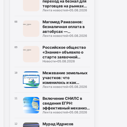
переход на безнал для
торговцев на рынках
Лента новостей
•
05.08.2026
должен быть
взвешенным
Магомед Рамазанов:
08
безналичная оплата в
автобусах —
Лента новостей
•
05.08.2026
требование, а не
пожелание
Российское общество
09
«Знание» объявило о
старте заявочной
Новости
•
05.08.2026
кампании на соискание
Просветительской
награды «Знание.
Межевание земельных
10
Премия-2026».
участков: что
изменилось и как
Лента новостей
•
05.08.2026
правильно установить
границы
Включение СНИЛС в
11
сведения ЕГРН:
эффективный механизм
Лента новостей
•
05.08.2026
обеспечения
безопасности вашей
недвижимости
Мурад Идрисов
12