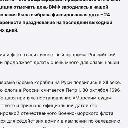
диция отмечать день ВМФ зародилась в нашей
днования была выбрана фиксированная дата – 24
перенести празднование на последний выходной
их дней.
ия и флот, гласит известный афоризм. Российский
 и продолжает делать очень много для славы нашей
ервые боевые корабли на Руси появились в XII веке.
 флота в России считается Петр I. 30 октября 1696
ию царя приняла постановление «Морским судам
 флоте и признано официальной датой его
пировкой отечественного Военно-морского флота
лся для содействия армии в кампании по овладению