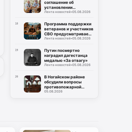
соглашение об
установлении
Лента новостей
•
05.08.2026
совместного контроля
за проведением
выборов
Программа поддержки
18
ветеранов и участников
СВО предусматривает
Лента новостей
•
05.08.2026
заключение
соцконтракта
Путин посмертно
19
наградил дагестанца
медалью «За отвагу»
Лента новостей
•
05.08.2026
В Ногайском районе
20
обсудили вопросы
противопожарной
05.08.2026
безопасности