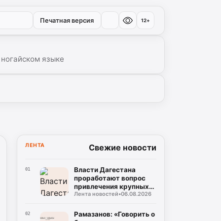
Печатная версия
12+
 ногайском языке
ЛЕНТА
Свежие новости
Власти Дагестана
01
проработают вопрос
привлечения крупных
Лента новостей
•
06.08.2026
нефтяных компаний в
регион
Рамазанов: «Говорить о
02