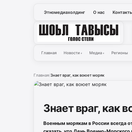
Этномедиахолдинг
О нас
Контакт
Голос Степи
Главная
Новости
Медиа
Регионы
▾
▾
Главная
/
Знает враг, как воюет моряк
Знает враг, как 
Военным морякам в России всегда 
сказать, что День Военно-Морского