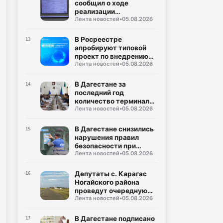
сообщил о ходе
реализации
Лента новостей
•
05.08.2026
мероприятий по
увеличению доли
безналичных расчетов
В Росреестре
13
апробируют типовой
проект по внедрению
Лента новостей
•
05.08.2026
технологий ИИ
В Дагестане за
14
последний год
количество терминалов
Лента новостей
•
05.08.2026
увеличилось на 28,6%
В Дагестане снизились
15
нарушения правил
безопасности при
Лента новостей
•
05.08.2026
эксплуатации газового
оборудования
Депутаты с. Карагас
16
Ногайского района
проведут очередную
Лента новостей
•
05.08.2026
сессию
В Дагестане подписано
17