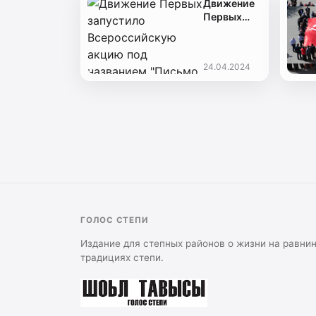
Движение
Первых
запустило
Всероссийскую
акцию под
24.04.2024
названием
"Письмо
солдату"
ГОЛОС СТЕПИ
Издание для степных районов о жизни на равнин
традициях степи.