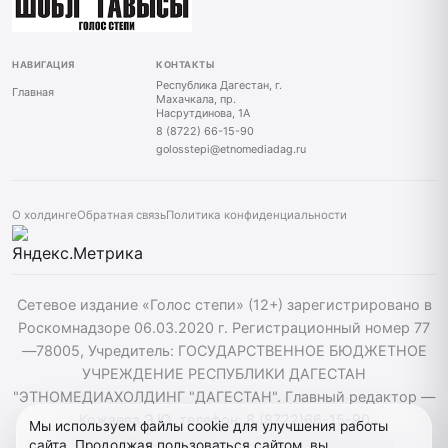
НАВИГАЦИЯ
КОНТАКТЫ
Республика Дагестан, г.
Главная
Махачкала, пр.
Насрутдинова, 1А
8 (8722) 66-15-90
golosstepi@etnomediadag.ru
О холдинге
Обратная связь
Политика конфиденциальности
Сетевое издание «Голос степи» (12+) зарегистрировано в
Роскомнадзоре 06.03.2020 г. Регистрационный номер 77
—78005, Учредитель: ГОСУДАРСТВЕННОЕ БЮДЖЕТНОЕ
УЧРЕЖДЕНИЕ РЕСПУБЛИКИ ДАГЕСТАН
"ЭТНОМЕДИАХОЛДИНГ "ДАГЕСТАН". Главный редактор —
Кожаева Э.Ю. телефон: 8 (8722)66-15-90
Мы используем файлы cookie для улучшения работы
golosstepi@etnomediadag.ru При использовании
сайта. Продолжая пользоваться сайтом, вы