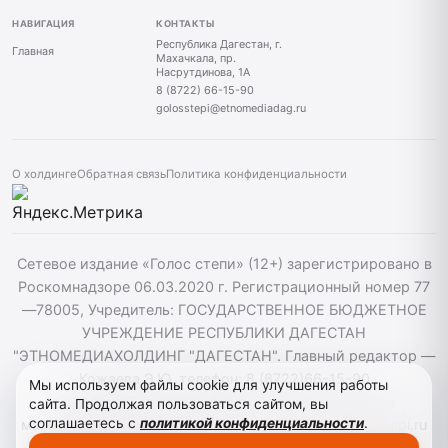
НАВИГАЦИЯ
КОНТАКТЫ
Республика Дагестан, г.
Главная
Махачкала, пр.
Насрутдинова, 1А
8 (8722) 66-15-90
golosstepi@etnomediadag.ru
О холдинге
Обратная связь
Политика конфиденциальности
Сетевое издание «Голос степи» (12+) зарегистрировано в
Роскомнадзоре 06.03.2020 г. Регистрационный номер 77
—78005, Учредитель: ГОСУДАРСТВЕННОЕ БЮДЖЕТНОЕ
УЧРЕЖДЕНИЕ РЕСПУБЛИКИ ДАГЕСТАН
"ЭТНОМЕДИАХОЛДИНГ "ДАГЕСТАН". Главный редактор —
Кожаева Э.Ю. телефон: 8 (8722)66-15-90
Мы используем файлы cookie для улучшения работы
golosstepi@etnomediadag.ru При использовании
сайта. Продолжая пользоваться сайтом, вы
соглашаетесь с
политикой конфиденциальности
.
материалов сайта активная гиперссылка на golosstepi.ru
обязательна. Редакция не несёт ответственности за