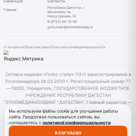
НАВИГАЦИЯ
КОНТАКТЫ
Республика Дагестан, г.
Главная
Махачкала, пр.
Насрутдинова, 1А
8 (8722) 66-15-90
golosstepi@etnomediadag.ru
О холдинге
Обратная связь
Политика конфиденциальности
Сетевое издание «Голос степи» (12+) зарегистрировано в
Роскомнадзоре 06.03.2020 г. Регистрационный номер 77
—78005, Учредитель: ГОСУДАРСТВЕННОЕ БЮДЖЕТНОЕ
УЧРЕЖДЕНИЕ РЕСПУБЛИКИ ДАГЕСТАН
"ЭТНОМЕДИАХОЛДИНГ "ДАГЕСТАН". Главный редактор —
Кожаева Э.Ю. телефон: 8 (8722)66-15-90
Мы используем файлы cookie для улучшения работы
golosstepi@etnomediadag.ru При использовании
сайта. Продолжая пользоваться сайтом, вы
соглашаетесь с
политикой конфиденциальности
.
материалов сайта активная гиперссылка на golosstepi.ru
обязательна. Редакция не несёт ответственности за
Я СОГЛАСЕН