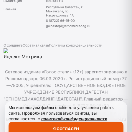
НАВИГАЦИЯ
КОНТАКТЫ
Республика Дагестан, г.
Главная
Махачкала, пр.
Насрутдинова, 1А
8 (8722) 66-15-90
golosstepi@etnomediadag.ru
О холдинге
Обратная связь
Политика конфиденциальности
Сетевое издание «Голос степи» (12+) зарегистрировано в
Роскомнадзоре 06.03.2020 г. Регистрационный номер 77
—78005, Учредитель: ГОСУДАРСТВЕННОЕ БЮДЖЕТНОЕ
УЧРЕЖДЕНИЕ РЕСПУБЛИКИ ДАГЕСТАН
"ЭТНОМЕДИАХОЛДИНГ "ДАГЕСТАН". Главный редактор —
Кожаева Э.Ю. телефон: 8 (8722)66-15-90
Мы используем файлы cookie для улучшения работы
golosstepi@etnomediadag.ru При использовании
сайта. Продолжая пользоваться сайтом, вы
соглашаетесь с
политикой конфиденциальности
.
материалов сайта активная гиперссылка на golosstepi.ru
обязательна. Редакция не несёт ответственности за
Я СОГЛАСЕН