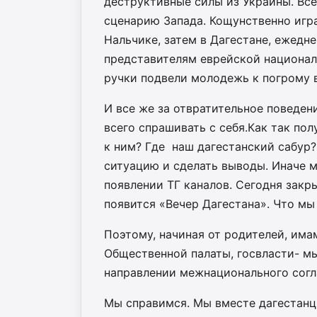
деструктивные силы из Украины. Вс
сценарию Запада. Кощунственно игра
Нальчике, затем в Дагестане, ежедн
представителям еврейской национал
ручки подвели молодежь к погрому в
И все же за отвратительное поведе
всего спрашивать с себя.Как так по
к ним? Где наш дагестанский сабур
ситуацию и сделать выводы. Иначе 
появлении ТГ каналов. Сегодня закр
появится «Вечер Дагестана». Что мы
Поэтому, начиная от родителей, има
Общественной палаты, госвласти- м
направлении межнационального согл
Мы справимся. Мы вместе дагестанцы