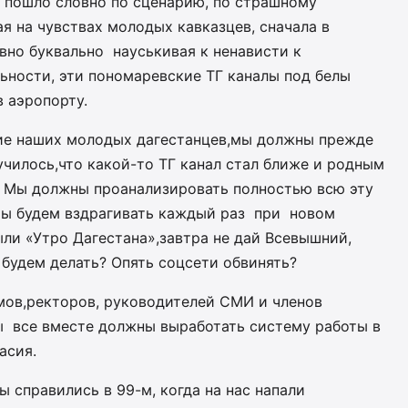
е пошло словно по сценарию, по страшному
я на чувствах молодых кавказцев, сначала в
евно буквально науськивая к ненависти к
ьности, эти пономаревские ТГ каналы под белы
 аэропорту.
ние наших молодых дагестанцев,мы должны прежде
лучилось,что какой-то ТГ канал стал ближе и родным
? Мы должны проанализировать полностью всю эту
мы будем вздрагивать каждый раз при новом
ыли «Утро Дагестана»,завтра не дай Всевышний,
 будем делать? Опять соцсети обвинять?
мов,ректоров, руководителей СМИ и членов
ы все вместе должны выработать систему работы в
асия.
 справились в 99-м, когда на нас напали