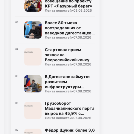
совещание по проекту
КРТ «Лазурный берег»
Лента новостей
•
08.08.2026
Более 80 тысяч
03
пострадавших от
паводков дагестанцев
Лента новостей
•
07.08.2026
получили выплаты
Стартовал прием
04
заявок на
Всероссийский конкурс
Лента новостей
•
07.08.2026
«Столица детского
туризма – 2027»
В Дагестане займутся
05
развитием
инфраструктуры
Лента новостей
•
07.08.2026
Каспийской флотилии
Грузооборот
06
Махачкалинского порта
вырос на 45,9% с
Лента новостей
•
07.08.2026
начала года
Фёдор Щукин: более 3,6
07