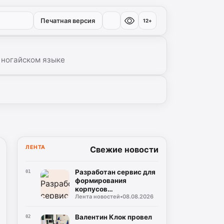
Печатная версия
12+
 ногайском языке
ЛЕНТА
Свежие новости
Разработан сервис для
01
формирования
корпусов
Лента новостей
•
08.08.2026
национальных языков
народов Дагестана
Валентин Клок провел
02