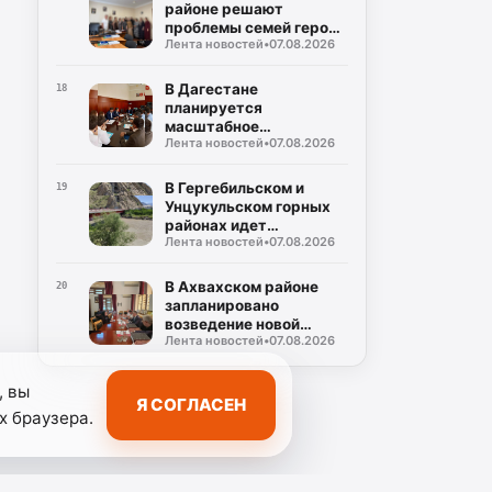
районе решают
проблемы семей героев
Лента новостей
•
07.08.2026
СВО
В Дагестане
18
планируется
масштабное
Лента новостей
•
07.08.2026
обновление 53 центров
трудоустройства
В Гергебильском и
19
Унцукульском горных
районах идет
Лента новостей
•
07.08.2026
восстановление дорог
после ливней
В Ахвахском районе
20
запланировано
возведение новой
Лента новостей
•
07.08.2026
поликлиники
, вы
Я СОГЛАСЕН
х браузера.