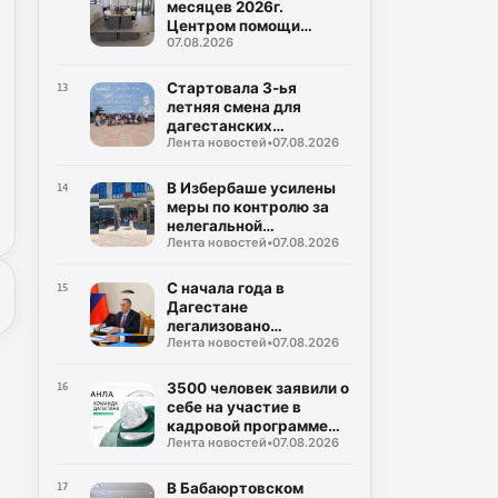
месяцев 2026г.
Центром помощи
07.08.2026
участникам СВО
обработано около 1000
обращений
Стартовала 3-ья
13
летняя смена для
дагестанских
Лента новостей
•
07.08.2026
школьников в Северной
столице
В Избербаше усилены
14
меры по контролю за
нелегальной
Лента новостей
•
07.08.2026
занятостью населения
С начала года в
15
Дагестане
легализовано
Лента новостей
•
07.08.2026
трудоустройство
свыше 27 тысяч
граждан
3500 человек заявили о
16
себе на участие в
кадровой программе
Лента новостей
•
07.08.2026
«Команда Дагестана»
В Бабаюртовском
17