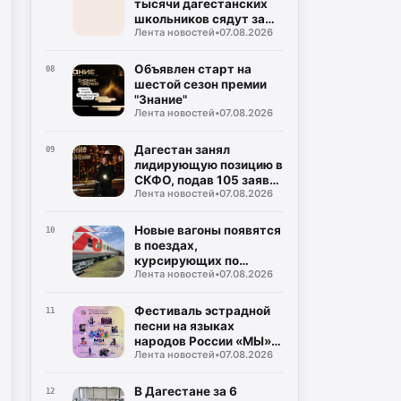
тысячи дагестанских
школьников сядут за
Лента новостей
•
07.08.2026
парты новых школ уже
в этом учебном году
Объявлен старт на
08
шестой сезон премии
"Знание"
Лента новостей
•
07.08.2026
Дагестан занял
09
лидирующую позицию в
СКФО, подав 105 заявок
Лента новостей
•
07.08.2026
на награду
"Знание.Премия-2026"
Новые вагоны появятся
10
в поездах,
курсирующих по
Лента новостей
•
07.08.2026
маршруту Дербент-
Москва
Фестиваль эстрадной
11
песни на языках
народов России «МЫ»
Лента новостей
•
07.08.2026
состоится в Дагестане
В Дагестане за 6
12