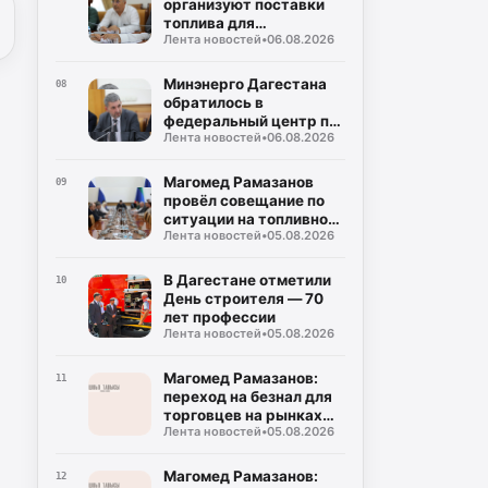
организуют поставки
топлива для
Лента новостей
•
06.08.2026
сельхозпроизводителей
Минэнерго Дагестана
08
обратилось в
федеральный центр по
Лента новостей
•
06.08.2026
вопросу отгрузок
оплаченного топлива
Магомед Рамазанов
09
провёл совещание по
ситуации на топливном
Лента новостей
•
05.08.2026
рынке
В Дагестане отметили
10
День строителя — 70
лет профессии
Лента новостей
•
05.08.2026
Магомед Рамазанов:
11
переход на безнал для
торговцев на рынках
Лента новостей
•
05.08.2026
должен быть
взвешенным
Магомед Рамазанов:
12