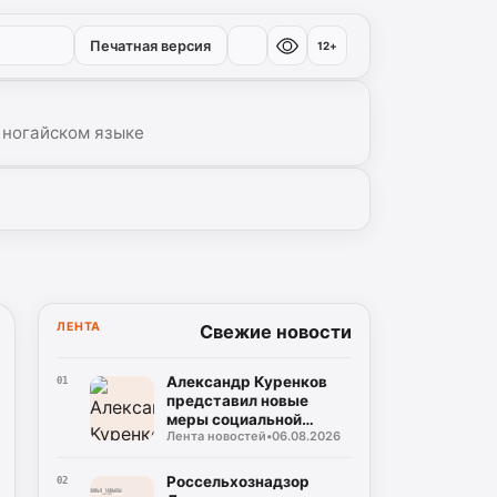
Печатная версия
12+
 ногайском языке
ЛЕНТА
Свежие новости
Александр Куренков
01
представил новые
меры социальной
Лента новостей
•
06.08.2026
поддержки граждан,
пострадавших в ЧС
Россельхознадзор
02