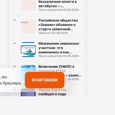
безналичная оплата в
автобусах —
Лента новостей
•
05.08.2026
требование, а не
пожелание
Российское общество
13
«Знание» объявило о
старте заявочной
Новости
•
05.08.2026
кампании на соискание
Просветительской
награды «Знание.
Межевание земельных
14
Премия-2026».
участков: что
изменилось и как
Лента новостей
•
05.08.2026
правильно установить
границы
Включение СНИЛС в
15
сведения ЕГРН:
эффективный механизм
, вы
Лента новостей
•
05.08.2026
Я СОГЛАСЕН
обеспечения
х браузера.
безопасности вашей
недвижимости
Мурад Идрисов
16
сообщил о ходе
реализации
Лента новостей
•
05.08.2026
мероприятий по
увеличению доли
безналичных расчетов
В Росреестре
17