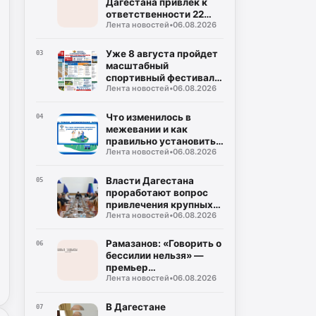
Дагестана привлек к
ответственности 22
Лента новостей
•
06.08.2026
владельцев общепита
Уже 8 августа пройдет
03
масштабный
спортивный фестиваль
Лента новостей
•
06.08.2026
"Единство в спорте"
Что изменилось в
04
межевании и как
правильно установить
Лента новостей
•
06.08.2026
границы земельных
участков
Власти Дагестана
05
проработают вопрос
привлечения крупных
Лента новостей
•
06.08.2026
нефтяных компаний в
регион
Рамазанов: «Говорить о
06
бессилии нельзя» —
премьер
Лента новостей
•
06.08.2026
раскритиковал работу
УФАС по ценам на
топливо
В Дагестане
07