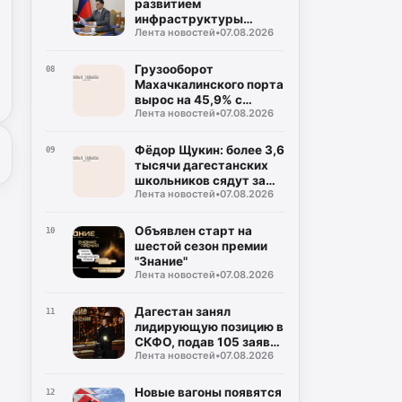
развитием
инфраструктуры
Лента новостей
•
07.08.2026
Каспийской флотилии
Грузооборот
08
Махачкалинского порта
вырос на 45,9% с
Лента новостей
•
07.08.2026
начала года
Фёдор Щукин: более 3,6
09
тысячи дагестанских
школьников сядут за
Лента новостей
•
07.08.2026
парты новых школ уже
в этом учебном году
Объявлен старт на
10
шестой сезон премии
"Знание"
Лента новостей
•
07.08.2026
Дагестан занял
11
лидирующую позицию в
СКФО, подав 105 заявок
Лента новостей
•
07.08.2026
на награду
"Знание.Премия-2026"
Новые вагоны появятся
12