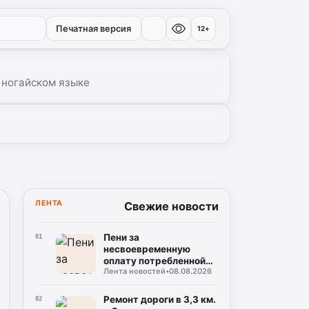
Печатная версия
12+
 ногайском языке
ЛЕНТА
Свежие новости
Пени за
01
несвоевременную
оплату потребленной
Лента новостей
•
08.08.2026
электроэнергии не
будут начисляться до
15 сентября 2026 года
Ремонт дороги в 3,3 км.
02