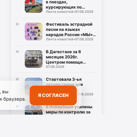
в поездах,
курсирующих по
Лента новостей
•
07.08.2026
маршруту Дербент-
Москва
Фестиваль эстрадной
13
песни на языках
народов России «МЫ»
Лента новостей
•
07.08.2026
состоится в Дагестане
В Дагестане за 6
14
месяцев 2026г.
Центром помощи
07.08.2026
участникам СВО
обработано около 1000
обращений
Стартовала 3-ья
15
летняя смена для
дагестанских
, вы
Лента новостей
•
07.08.2026
Я СОГЛАСЕН
школьников в Северной
х браузера.
столице
В Избербаше усилены
16
меры по контролю за
нелегальной
Лента новостей
•
07.08.2026
занятостью населения
С начала года в
17