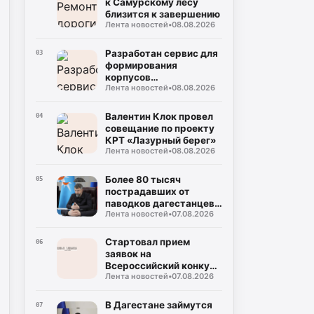
к Самурскому лесу
близится к завершению
Лента новостей
•
08.08.2026
Разработан сервис для
03
формирования
корпусов
Лента новостей
•
08.08.2026
национальных языков
народов Дагестана
Валентин Клок провел
04
совещание по проекту
КРТ «Лазурный берег»
Лента новостей
•
08.08.2026
Более 80 тысяч
05
пострадавших от
паводков дагестанцев
Лента новостей
•
07.08.2026
получили выплаты
Стартовал прием
06
заявок на
Всероссийский конкурс
Лента новостей
•
07.08.2026
«Столица детского
туризма – 2027»
В Дагестане займутся
07