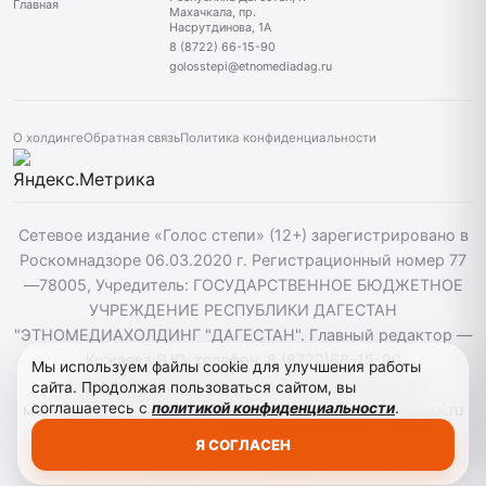
Главная
Махачкала, пр.
Насрутдинова, 1А
8 (8722) 66-15-90
golosstepi@etnomediadag.ru
О холдинге
Обратная связь
Политика конфиденциальности
Сетевое издание «Голос степи» (12+) зарегистрировано в
Роскомнадзоре 06.03.2020 г. Регистрационный номер 77
—78005, Учредитель: ГОСУДАРСТВЕННОЕ БЮДЖЕТНОЕ
УЧРЕЖДЕНИЕ РЕСПУБЛИКИ ДАГЕСТАН
"ЭТНОМЕДИАХОЛДИНГ "ДАГЕСТАН". Главный редактор —
Кожаева Э.Ю. телефон: 8 (8722)66-15-90
Мы используем файлы cookie для улучшения работы
golosstepi@etnomediadag.ru При использовании
сайта. Продолжая пользоваться сайтом, вы
соглашаетесь с
политикой конфиденциальности
.
материалов сайта активная гиперссылка на golosstepi.ru
обязательна. Редакция не несёт ответственности за
Я СОГЛАСЕН
мнения, высказанные в комментариях читателей.