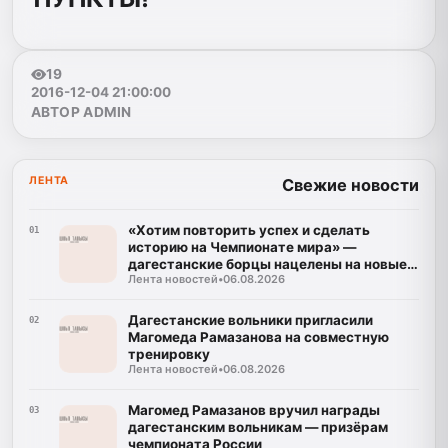
19
2016-12-04 21:00:00
АВТОР ADMIN
ЛЕНТА
Свежие новости
«Хотим повторить успех и сделать
01
историю на Чемпионате мира» —
дагестанские борцы нацелены на новые
Лента новостей
•
06.08.2026
победы
Дагестанские вольники пригласили
02
Магомеда Рамазанова на совместную
тренировку
Лента новостей
•
06.08.2026
Магомед Рамазанов вручил награды
03
дагестанским вольникам — призёрам
чемпионата России