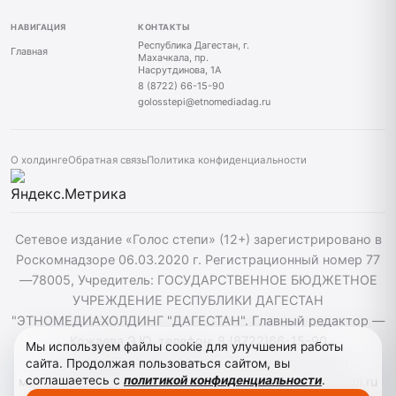
НАВИГАЦИЯ
КОНТАКТЫ
Республика Дагестан, г.
Главная
Махачкала, пр.
Насрутдинова, 1А
8 (8722) 66-15-90
golosstepi@etnomediadag.ru
О холдинге
Обратная связь
Политика конфиденциальности
Сетевое издание «Голос степи» (12+) зарегистрировано в
Роскомнадзоре 06.03.2020 г. Регистрационный номер 77
—78005, Учредитель: ГОСУДАРСТВЕННОЕ БЮДЖЕТНОЕ
УЧРЕЖДЕНИЕ РЕСПУБЛИКИ ДАГЕСТАН
"ЭТНОМЕДИАХОЛДИНГ "ДАГЕСТАН". Главный редактор —
Кожаева Э.Ю. телефон: 8 (8722)66-15-90
Мы используем файлы cookie для улучшения работы
golosstepi@etnomediadag.ru При использовании
сайта. Продолжая пользоваться сайтом, вы
соглашаетесь с
политикой конфиденциальности
.
материалов сайта активная гиперссылка на golosstepi.ru