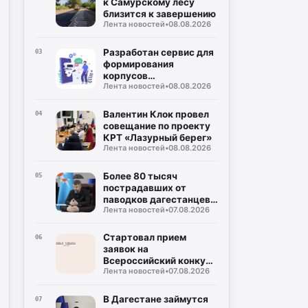
к Самурскому лесу
близится к завершению
Лента новостей
•
08.08.2026
Разработан сервис для
03
формирования
корпусов
Лента новостей
•
08.08.2026
национальных языков
народов Дагестана
Валентин Клок провел
04
совещание по проекту
КРТ «Лазурный берег»
Лента новостей
•
08.08.2026
Более 80 тысяч
05
пострадавших от
паводков дагестанцев
Лента новостей
•
07.08.2026
получили выплаты
Стартовал прием
06
заявок на
Всероссийский конкурс
Лента новостей
•
07.08.2026
«Столица детского
туризма – 2027»
В Дагестане займутся
07