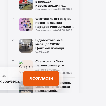
в поездах,
курсирующих по
Лента новостей
•
07.08.2026
маршруту Дербент-
Москва
Фестиваль эстрадной
13
песни на языках
народов России «МЫ»
Лента новостей
•
07.08.2026
состоится в Дагестане
В Дагестане за 6
14
месяцев 2026г.
Центром помощи
07.08.2026
участникам СВО
обработано около 1000
обращений
Стартовала 3-ья
15
летняя смена для
дагестанских
Лента новостей
•
07.08.2026
школьников в Северной
, вы
столице
Я СОГЛАСЕН
х браузера.
В Избербаше усилены
16
меры по контролю за
нелегальной
Лента новостей
•
07.08.2026
занятостью населения
С начала года в
17