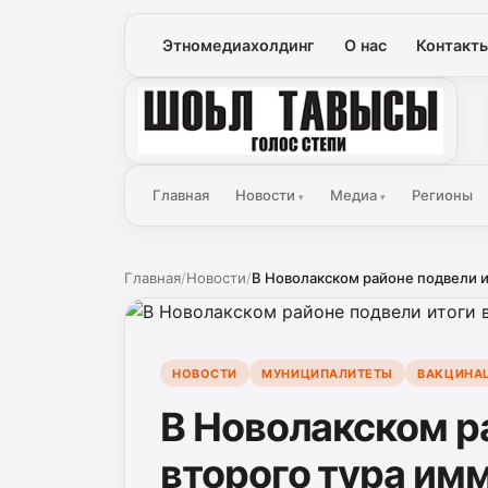
Этномедиахолдинг
О нас
Контакт
Голос Степи
Главная
Новости
Медиа
Регионы
▾
▾
Главная
/
Новости
/
В Новолакском районе подвели ит
НОВОСТИ
МУНИЦИПАЛИТЕТЫ
ВАКЦИНА
В Новолакском р
второго тура им