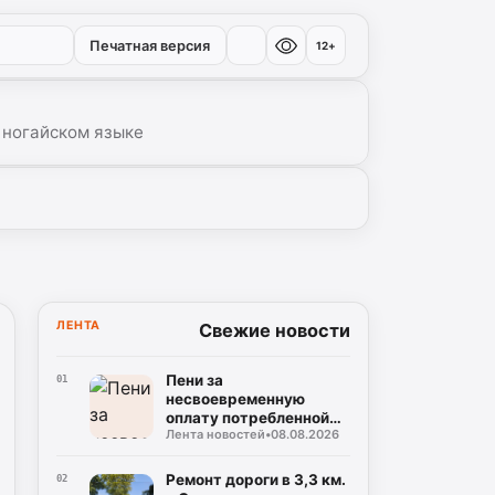
Печатная версия
12+
 ногайском языке
ЛЕНТА
Свежие новости
Пени за
01
несвоевременную
оплату потребленной
Лента новостей
•
08.08.2026
электроэнергии не
будут начисляться до
15 сентября 2026 года
Ремонт дороги в 3,3 км.
02