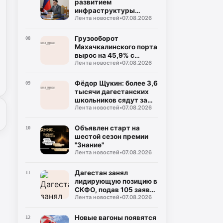
развитием
инфраструктуры
Лента новостей
•
07.08.2026
Каспийской флотилии
Грузооборот
08
Махачкалинского порта
вырос на 45,9% с
Лента новостей
•
07.08.2026
начала года
Фёдор Щукин: более 3,6
09
тысячи дагестанских
школьников сядут за
Лента новостей
•
07.08.2026
парты новых школ уже
в этом учебном году
Объявлен старт на
10
шестой сезон премии
"Знание"
Лента новостей
•
07.08.2026
Дагестан занял
11
лидирующую позицию в
СКФО, подав 105 заявок
Лента новостей
•
07.08.2026
на награду
"Знание.Премия-2026"
Новые вагоны появятся
12