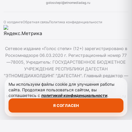
golosstepi@etnomediadag.ru
О холдинге
Обратная связь
Политика конфиденциальности
Сетевое издание «Голос степи» (12+) зарегистрировано в
Роскомнадзоре 06.03.2020 г. Регистрационный номер 77
—78005, Учредитель: ГОСУДАРСТВЕННОЕ БЮДЖЕТНОЕ
УЧРЕЖДЕНИЕ РЕСПУБЛИКИ ДАГЕСТАН
"ЭТНОМЕДИАХОЛДИНГ "ДАГЕСТАН". Главный редактор —
Кожаева Э.Ю. телефон: 8 (8722)66-15-90
Мы используем файлы cookie для улучшения работы
golosstepi@etnomediadag.ru При использовании
сайта. Продолжая пользоваться сайтом, вы
соглашаетесь с
политикой конфиденциальности
.
материалов сайта активная гиперссылка на golosstepi.ru
обязательна. Редакция не несёт ответственности за
Я СОГЛАСЕН
мнения, высказанные в комментариях читателей.