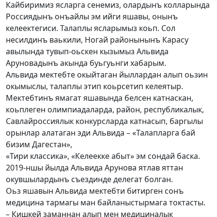
Кайбиримиз ясларга сенемиз, олардынъ колларында
Россиядынъ онъайлы эм ийги яшавы, онынъ
келеектегиси. Талаплы ясларымыз коьп. Сол
несилдинъ ваькили, Ногай районынынъ Карасу
авылында тувып-оьскен кызымыз Альвида
Аруновадынъ акында буьгуьнги хабарым.
Альвида мектебте окыйтаган йыллардан алып оьзин
окымыслы, талаплы этип коьрсетип келеятыр.
Мектебтинъ ямагат яшавында белсен катнаскан,
коьплеген олимпиадаларда, район, республикалык,
Савлайроссиялык конкурсларда катнасып, баргылы
орынлар алатаган эди Альвида – «Талапларга бай
бизим Дагестан»,
«Тири классика», «Келеекке абыт» эм сондай баска.
2019-ншы йылда Альвида Арунова ятлав яттан
окувшылардынъ съездинде делегат болган.
Оьз яшавын Альвида мектебти битирген сонъ
медицина тармагы ман байланыстырмага токтасты.
– Кишкей заманнан алып мен медициналык