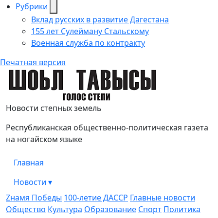
Рубрики
Вклад русских в развитие Дагестана
155 лет Сулейману Стальскому
Военная служба по контракту
Печатная версия
Голос Степи
Новости степных земель
Республиканская общественно-политическая газета
на ногайском языке
Главная
Новости
▾
Zнамя Победы
100-летие ДАССР
Главные новости
Общество
Культура
Образование
Спорт
Политика