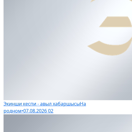
Экинши кеспи - авыл хабаршысы
На
родном
•
07.08.2026
02