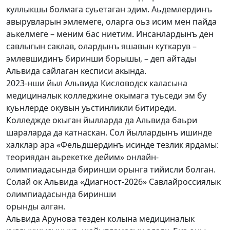
куллыкшы болмага суьетаган эдим. Аьдемлердинъ
авырувларын эмлемеге, оларга оьз исим мен пайда
аькелмеге – меним бас ниетим. Инсанлардынъ ден
савлыгын саклав, олардынъ яшавын куткарув –
эмлевшидинъ биринши борышы, – деп айтады
Альвида сайлаган кесписи акында.
2023-нши йыл Альвида Кисловодск каласына
медициналык колледжине окымага туьседи эм бу
куьнлерде окувын уьстинликли битиреди.
Колледжде окыган йылларда да Альвида баьри
шараларда да катнаскан. Сол йыллардынъ ишинде
халклар ара «Фельдшердинъ исинде тезлик ярдамы:
теориядан аьрекетке дейим» онлайн-
олимпиадасында биринши орынга тийисли болган.
Солай ок Альвида «Диагност-2026» Савлайроссиялык
олимпиадасында биринши
орынды алган.
Альвида Арунова тезден колына медициналык