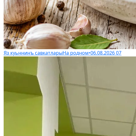
Яз куьннинъ савкатлары
На родном
•
06.08.2026
07