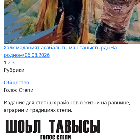
Халк маданият асабалыгы ман таныстырды
На
родном
•
06.08.2026
1
2
3
Рубрики
Общество
Голос Степи
Издание для степных районов о жизни на равнине,
аграрии и традициях степи.