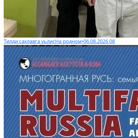
Тилди саклавга уьлис
На родном
•
06.08.2026
08