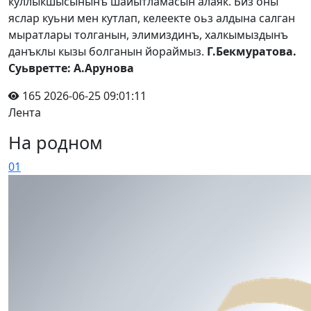
куллыкшысынынъ шайытламасын алаяк. Биз оны
яслар куьни мен кутлап, келеекте оьз алдына салган
мыратлары толганын, элимиздинъ, халкымыздынъ
данъклы кызы болганын йораймыз.
Г.Бекмуратова.
Суьвретте: А.Арунова
165
2026-06-25 09:01:11
Лента
На родном
01