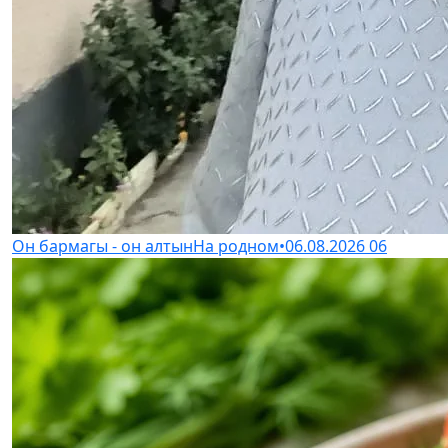
Он бармагы - он алтын
На родном
•
06.08.2026
06