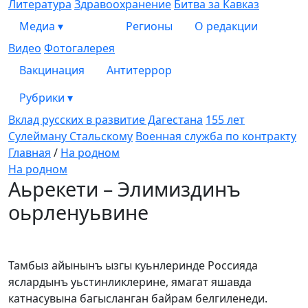
Литература
Здравоохранение
Битва за Кавказ
Медиа
▾
Регионы
О редакции
Видео
Фотогалерея
Вакцинация
Антитеррор
Рубрики
▾
Вклад русских в развитие Дагестана
155 лет
Сулейману Стальскому
Военная служба по контракту
Главная
/
На родном
На родном
Аьрекети – Элимиздинъ
оьрленуьвине
Тамбыз айынынъ ызгы куьнлеринде Россияда
яслардынъ уьстинликлерине, ямагат яшавда
катнасувына багысланган байрам белгиленеди.