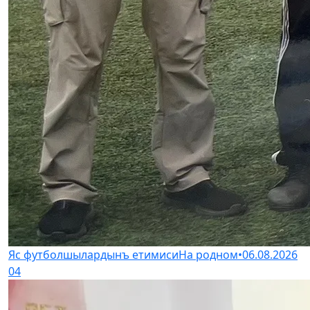
Яс футболшылардынъ етимиси
На родном
•
06.08.2026
04