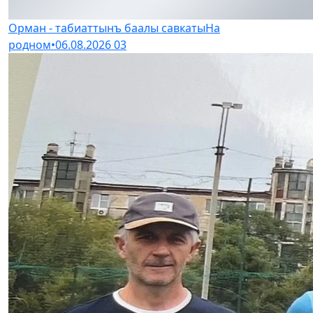
Орман - табиаттынъ баалы савкаты
На
родном
•
06.08.2026
03