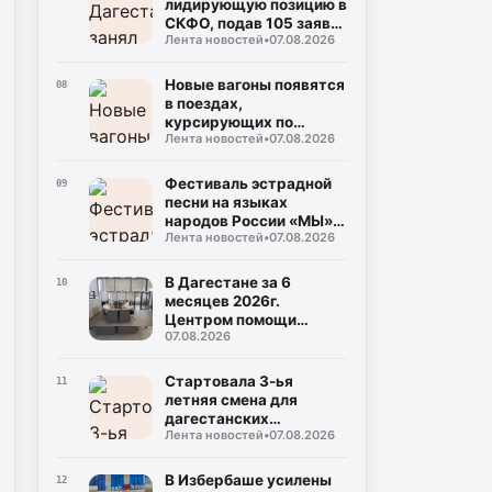
лидирующую позицию в
СКФО, подав 105 заявок
Лента новостей
•
07.08.2026
на награду
"Знание.Премия-2026"
Новые вагоны появятся
08
в поездах,
курсирующих по
Лента новостей
•
07.08.2026
маршруту Дербент-
Москва
Фестиваль эстрадной
09
песни на языках
народов России «МЫ»
Лента новостей
•
07.08.2026
состоится в Дагестане
В Дагестане за 6
10
месяцев 2026г.
Центром помощи
07.08.2026
участникам СВО
обработано около 1000
обращений
Стартовала 3-ья
11
летняя смена для
дагестанских
Лента новостей
•
07.08.2026
школьников в Северной
столице
В Избербаше усилены
12