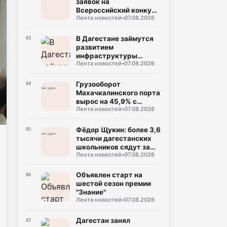
заявок на
Всероссийский конкурс
Лента новостей
•
07.08.2026
«Столица детского
туризма – 2027»
В Дагестане займутся
03
развитием
инфраструктуры
Лента новостей
•
07.08.2026
Каспийской флотилии
Грузооборот
04
Махачкалинского порта
вырос на 45,9% с
Лента новостей
•
07.08.2026
начала года
Фёдор Щукин: более 3,6
05
тысячи дагестанских
школьников сядут за
Лента новостей
•
07.08.2026
парты новых школ уже
в этом учебном году
Объявлен старт на
06
шестой сезон премии
"Знание"
Лента новостей
•
07.08.2026
Дагестан занял
07