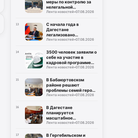
меры по контролю за
нелегальной
Лента новостей
•
07.08.2026
занятостью населения
С начала года в
13
Дагестане
легализовано
Лента новостей
•
07.08.2026
трудоустройство
свыше 27 тысяч
граждан
3500 человек заявили о
14
себе на участие в
кадровой программе
Лента новостей
•
07.08.2026
«Команда Дагестана»
В Бабаюртовском
15
районе решают
проблемы семей героев
Лента новостей
•
07.08.2026
СВО
В Дагестане
16
планируется
масштабное
Лента новостей
•
07.08.2026
обновление 53 центров
трудоустройства
В Гергебильском и
17